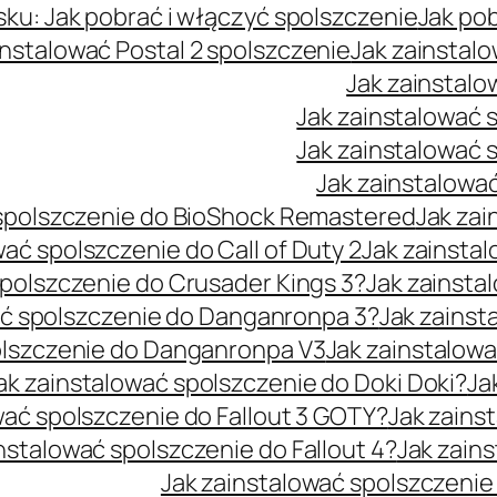
sku: Jak pobrać i włączyć spolszczenie
Jak po
instalować Postal 2 spolszczenie
Jak zainstalo
Jak zainstalo
Jak zainstalować 
Jak zainstalować 
Jak zainstalowa
 spolszczenie do BioShock Remastered
Jak zai
wać spolszczenie do Call of Duty 2
Jak zainsta
spolszczenie do Crusader Kings 3?
Jak zainsta
ać spolszczenie do Danganronpa 3?
Jak zainst
olszczenie do Danganronpa V3
Jak zainstalowa
ak zainstalować spolszczenie do Doki Doki?
Ja
wać spolszczenie do Fallout 3 GOTY?
Jak zains
nstalować spolszczenie do Fallout 4?
Jak zain
Jak zainstalować spolszczenie 