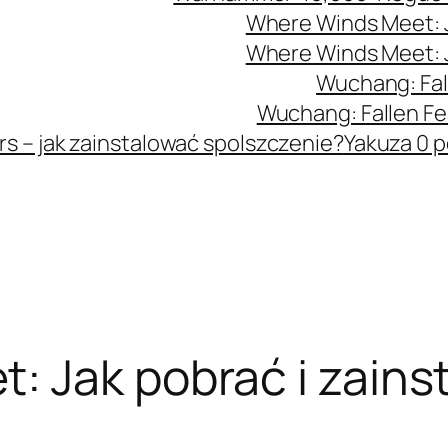
Where Winds Meet: J
Where Winds Meet: J
Wuchang: Fal
Wuchang: Fallen Fe
s – jak zainstalować spolszczenie?
Yakuza 0 p
: Jak pobrać i zains