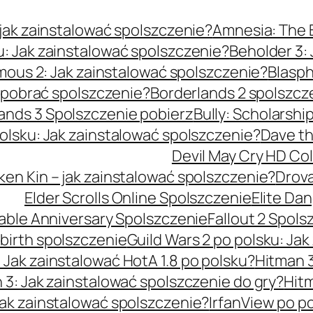
jak zainstalować spolszczenie?
Amnesia: The B
u: Jak zainstalować spolszczenie?
Beholder 3:
ous 2: Jak zainstalować spolszczenie?
Blasph
k pobrać spolszczenie?
Borderlands 2 spolszcz
ands 3 Spolszczenie pobierz
Bully: Scholarshi
olsku: Jak zainstalować spolszczenie?
Dave th
Devil May Cry HD Col
ken Kin – jak zainstalować spolszczenie?
Drova
Elder Scrolls Online Spolszczenie
Elite Da
able Anniversary Spolszczenie
Fallout 2 Spols
rebirth spolszczenie
Guild Wars 2 po polsku: Ja
 Jak zainstalować HotA 1.8 po polsku?
Hitman 3
 3: Jak zainstalować spolszczenie do gry?
Hitm
Jak zainstalować spolszczenie?
IrfanView po p