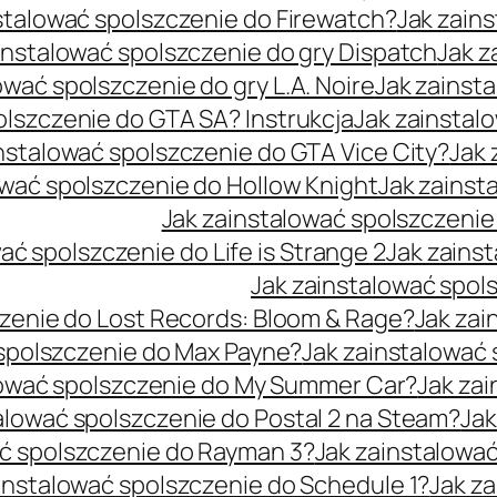
stalować spolszczenie do Firewatch?
Jak zain
instalować spolszczenie do gry Dispatch
Jak z
ować spolszczenie do gry L.A. Noire
Jak zainst
olszczenie do GTA SA? Instrukcja
Jak zainstal
nstalować spolszczenie do GTA Vice City?
Jak 
ować spolszczenie do Hollow Knight
Jak zainst
Jak zainstalować spolszczeni
ać spolszczenie do Life is Strange 2
Jak zainst
Jak zainstalować spol
czenie do Lost Records: Bloom & Rage?
Jak zai
 spolszczenie do Max Payne?
Jak zainstalować
lować spolszczenie do My Summer Car?
Jak za
alować spolszczenie do Postal 2 na Steam?
Jak
ać spolszczenie do Rayman 3?
Jak zainstalować
instalować spolszczenie do Schedule 1?
Jak z