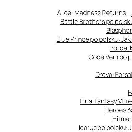
Przejdź
Alice: Madness Returns – 
do
Battle Brothers po polsk
treści
Blasphem
Blue Prince po polsku: Ja
Borderl
Code Vein po p
Drova: Forsa
F
Final fantasy VII 
Heroes 3:
Hitman
Icarus po polsku: 