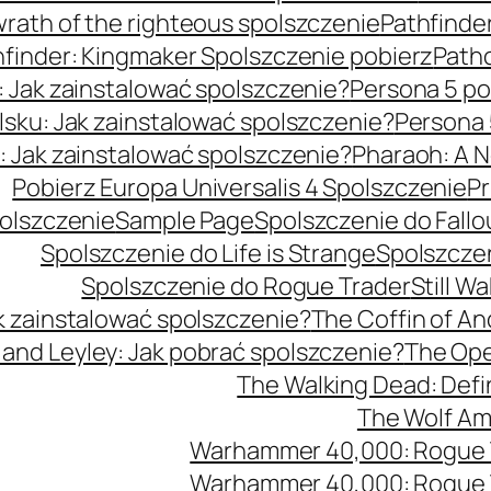
wrath of the righteous spolszczenie
Pathfinder
hfinder: Kingmaker Spolszczenie pobierz
Patho
: Jak zainstalować spolszczenie?
Persona 5 po
lsku: Jak zainstalować spolszczenie?
Persona 
: Jak zainstalować spolszczenie?
Pharaoh: A N
Pobierz Europa Universalis 4 Spolszczenie
Pr
polszczenie
Sample Page
Spolszczenie do Fallo
Spolszczenie do Life is Strange
Spolszczen
Spolszczenie do Rogue Trader
Still W
k zainstalować spolszczenie?
The Coffin of An
 and Leyley: Jak pobrać spolszczenie?
The Oper
The Walking Dead: Defin
The Wolf Am
Warhammer 40,000: Rogue Tr
Warhammer 40,000: Rogue Tr