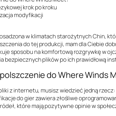
 językowej krok po kroku
zacja modyfikacji
 osadzona w klimatach starożytnych Chin, któ
szczenia do tej produkcji, mam dla Ciebie dob
ukuje sposobu na komfortową rozgrywkę w ojc
ia bezpiecznych plików po ich prawidłową inst
spolszczenie do Where Winds 
liki z internetu, musisz wiedzieć jedną rzecz
fikacje do gier zawiera złośliwe oprogramowa
ródeł, które mają pozytywne opinie w społec