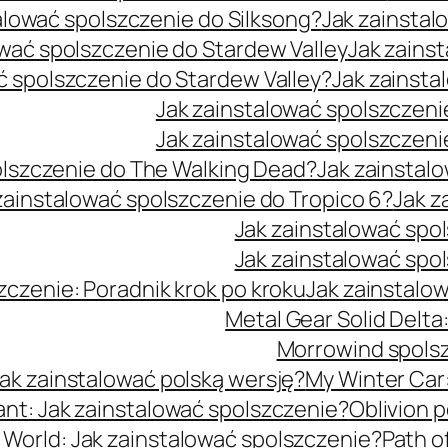
alować spolszczenie do Silksong?
Jak zainsta
ować spolszczenie do Stardew Valley
Jak zains
ć spolszczenie do Stardew Valley?
Jak zainsta
Jak zainstalować spolszczenie
Jak zainstalować spolszczenie
olszczenie do The Walking Dead?
Jak zainstal
zainstalować spolszczenie do Tropico 6?
Jak z
Jak zainstalować sp
Jak zainstalować sp
zczenie: Poradnik krok po kroku
Jak zainstalo
Metal Gear Solid Delta
Morrowind spolsz
ak zainstalować polską wersję?
My Winter Car:
ant: Jak zainstalować spolszczenie?
Oblivion 
 World: Jak zainstalować spolszczenie?
Path o