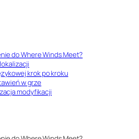
enie do Where Winds Meet?
okalizacji
 językowej krok po kroku
stawień w grze
zacja modyfikacji
enie do Where Winds Meet?