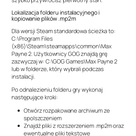
Lokalizacja folderu instalacyjnego i
kopiowanie plików .mp2m
Dla wersji Steam standardowa ścieżka to:
C:\Program Files
(x86)\Steam\steamapps\common\Max
Payne 2. Użytkownicy GOG znajdą grę
zazwyczaj w: C:\GOG Games\Max Payne 2
lub w folderze, który wybrali podczas
instalacji.
Po odnalezieniu folderu gry wykonaj
następujące kroki:
Otwórz rozpakowane archiwum ze
spolszczeniem
Znajdź pliki z rozszerzeniem .mp2m oraz
ewentualne pliki tekstowe