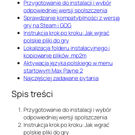
Przygotowanie do instalacji i wybór
odpowiedniej wersji spolszczenia
Sprawdzanie kompatybilności z wersją
gry na Steam i GOG
Instrukcja krok po kroku: Jak wgrać
polskie pliki do gry
Lokalizacja folderu instalacyjnego i
kopiowanie plików .mp2m
Aktywacja języka polskiego w menu
startowym Max Payne 2
Najczęściej zadawane pytania
Spis treści
Przygotowanie do instalacji i wybór
odpowiedniej wersji spolszczenia
Instrukcja krok po kroku: Jak wgrać
polskie pliki do gry