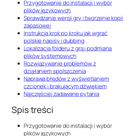
Przygotowanie do instalacji i wybór
plików językowych
Sprawdzanie wersji gry i tworzenie kopii
zapasowej
Instrukcja krok po kroku jak wgrać
polskie napisy i dubbing
Lokalizacja folderu z grą i podmiana
plików systemowych
Rozwiązywanie problemów z
działaniem spolszczenia
Naprawa błędów z wyświetlaniem
czcionek i brakującym dźwiękiem
Najczęściej zadawane pytania
Spis treści
Przygotowanie do instalacji i wybór
plików językowych