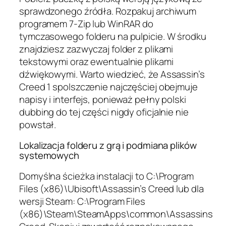
sprawdzonego źródła. Rozpakuj archiwum
programem 7-Zip lub WinRAR do
tymczasowego folderu na pulpicie. W środku
znajdziesz zazwyczaj folder z plikami
tekstowymi oraz ewentualnie plikami
dźwiękowymi. Warto wiedzieć, że Assassin’s
Creed 1 spolszczenie najczęściej obejmuje
napisy i interfejs, ponieważ pełny polski
dubbing do tej części nigdy oficjalnie nie
powstał.
Lokalizacja folderu z grą i podmiana plików
systemowych
Domyślna ścieżka instalacji to C:\Program
Files (x86)\Ubisoft\Assassin’s Creed lub dla
wersji Steam: C:\Program Files
(x86)\Steam\SteamApps\common\Assassins