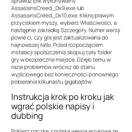
sprawdź plik wykonywalny
AssassinsCreed_Dx9.exe lub
AssassinsCreed_Dx10.exe. Kliknij prawym
przyciskiem myszy, wybierz Właściwości, a
następnie zakładkę Szczegóły. Numer wersji
powie ci, czy gra jest zaktualizowana do
najnowszej łatki. Przed rozpoczęciem
instalacji spolszczenia skopiuj cały folder
gry w bezpieczne miejsce. Dzięki temu w
razie problemów wrócisz do stanu
wyjściowego bez konieczności ponownego
pobierania kilkunastu gigabajtów.
Instrukcja krok po kroku jak
wgrać polskie napisy i
dubbing
Pobierz paczkę z polską wersją językową ze