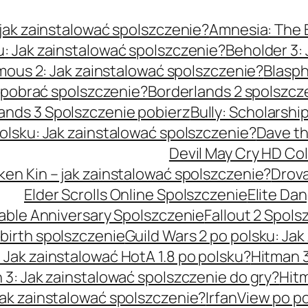
jak zainstalować spolszczenie?
Amnesia: The B
u: Jak zainstalować spolszczenie?
Beholder 3:
ous 2: Jak zainstalować spolszczenie?
Blasph
k pobrać spolszczenie?
Borderlands 2 spolszcz
ands 3 Spolszczenie pobierz
Bully: Scholarshi
olsku: Jak zainstalować spolszczenie?
Dave th
Devil May Cry HD Col
ken Kin – jak zainstalować spolszczenie?
Drova
Elder Scrolls Online Spolszczenie
Elite Da
able Anniversary Spolszczenie
Fallout 2 Spols
rebirth spolszczenie
Guild Wars 2 po polsku: Ja
 Jak zainstalować HotA 1.8 po polsku?
Hitman 3
 3: Jak zainstalować spolszczenie do gry?
Hitm
Jak zainstalować spolszczenie?
IrfanView po p