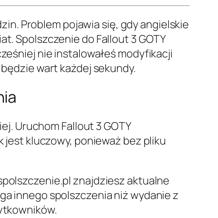
dzin. Problem pojawia się, gdy angielskie
iat. Spolszczenie do Fallout 3 GOTY
ześniej nie instalowałeś modyfikacji
t będzie wart każdej sekundy.
nia
kiej. Uruchom Fallout 3 GOTY
k jest kluczowy, ponieważ bez pliku
spolszczenie.pl znajdziesz aktualne
aga innego spolszczenia niż wydanie z
żytkowników.