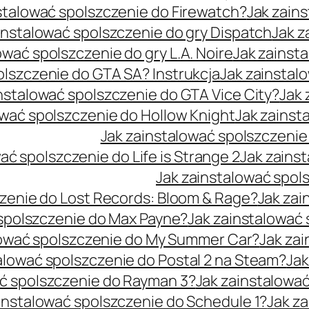
stalować spolszczenie do Firewatch?
Jak zain
instalować spolszczenie do gry Dispatch
Jak z
ować spolszczenie do gry L.A. Noire
Jak zainst
olszczenie do GTA SA? Instrukcja
Jak zainstal
nstalować spolszczenie do GTA Vice City?
Jak 
ować spolszczenie do Hollow Knight
Jak zainst
Jak zainstalować spolszczeni
ać spolszczenie do Life is Strange 2
Jak zainst
Jak zainstalować spol
czenie do Lost Records: Bloom & Rage?
Jak zai
 spolszczenie do Max Payne?
Jak zainstalować
lować spolszczenie do My Summer Car?
Jak za
alować spolszczenie do Postal 2 na Steam?
Jak
ać spolszczenie do Rayman 3?
Jak zainstalować
instalować spolszczenie do Schedule 1?
Jak z