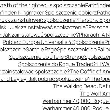
wrath of the righteous spolszczenie
Pathfinder
hfinder: Kingmaker Spolszczenie pobierz
Patho
: Jak zainstalować spolszczenie?
Persona 5 po
lsku: Jak zainstalować spolszczenie?
Persona 
: Jak zainstalować spolszczenie?
Pharaoh: A N
Pobierz Europa Universalis 4 Spolszczenie
Pr
polszczenie
Sample Page
Spolszczenie do Fallo
Spolszczenie do Life is Strange
Spolszczen
Spolszczenie do Rogue Trader
Still W
k zainstalować spolszczenie?
The Coffin of An
 and Leyley: Jak pobrać spolszczenie?
The Oper
The Walking Dead: Defin
The Wolf Am
Warhammer 40,000: Rogue Tr
Warhammer 40,000: Rogue Tr