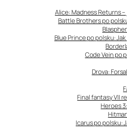
Przejdź
Alice: Madness Returns – 
do
Battle Brothers po polsk
treści
Blasphem
Blue Prince po polsku: Ja
Borderl
Code Vein po p
Drova: Forsa
F
Final fantasy VII 
Heroes 3:
Hitman
Icarus po polsku: 