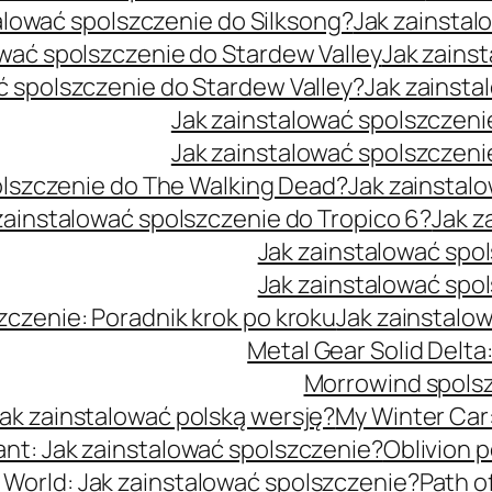
alować spolszczenie do Silksong?
Jak zainsta
ować spolszczenie do Stardew Valley
Jak zains
ć spolszczenie do Stardew Valley?
Jak zainsta
Jak zainstalować spolszczenie
Jak zainstalować spolszczenie
olszczenie do The Walking Dead?
Jak zainstal
zainstalować spolszczenie do Tropico 6?
Jak z
Jak zainstalować sp
Jak zainstalować sp
zczenie: Poradnik krok po kroku
Jak zainstalo
Metal Gear Solid Delta
Morrowind spolsz
ak zainstalować polską wersję?
My Winter Car:
ant: Jak zainstalować spolszczenie?
Oblivion 
 World: Jak zainstalować spolszczenie?
Path o