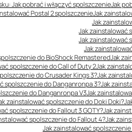
sku: Jak pobrać i włączyć spolszczenie
Jak po
instalować Postal 2 spolszczenie
Jak zainstalo
Jak zainstalo
Jak zainstalować 
Jak zainstalować 
Jak zainstalowa
 spolszczenie do BioShock Remastered
Jak zai
wać spolszczenie do Call of Duty 2
Jak zainsta
spolszczenie do Crusader Kings 3?
Jak zainsta
ać spolszczenie do Danganronpa 3?
Jak zainst
olszczenie do Danganronpa V3
Jak zainstalowa
ak zainstalować spolszczenie do Doki Doki?
Ja
wać spolszczenie do Fallout 3 GOTY?
Jak zains
nstalować spolszczenie do Fallout 4?
Jak zain
Jak zainstalować spolszczenie 